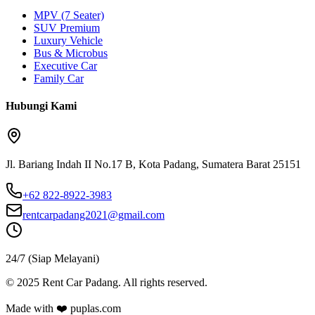
MPV (7 Seater)
SUV Premium
Luxury Vehicle
Bus & Microbus
Executive Car
Family Car
Hubungi Kami
Jl. Bariang Indah II No.17 B, Kota Padang, Sumatera Barat 25151
+62 822-8922-3983
rentcarpadang2021@gmail.com
24/7 (Siap Melayani)
©
2025
Rent Car Padang. All rights reserved.
Made with ❤️ puplas.com