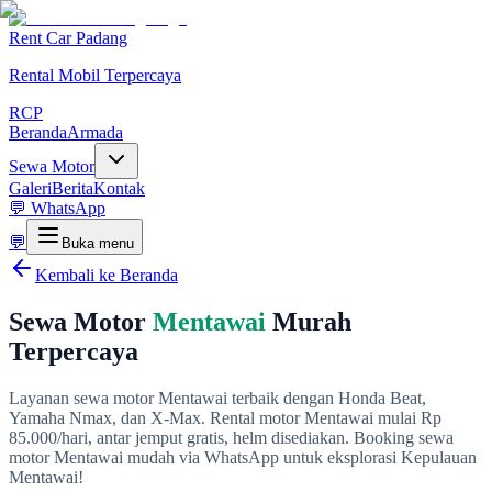
Rent Car Padang
Rental Mobil Terpercaya
RCP
Beranda
Armada
Sewa Motor
Galeri
Berita
Kontak
💬 WhatsApp
💬
Buka menu
Kembali ke Beranda
Sewa Motor
Mentawai
Murah
Terpercaya
Layanan sewa motor Mentawai terbaik dengan Honda Beat,
Yamaha Nmax, dan X-Max. Rental motor Mentawai mulai Rp
85.000/hari, antar jemput gratis, helm disediakan. Booking sewa
motor Mentawai mudah via WhatsApp untuk eksplorasi Kepulauan
Mentawai!