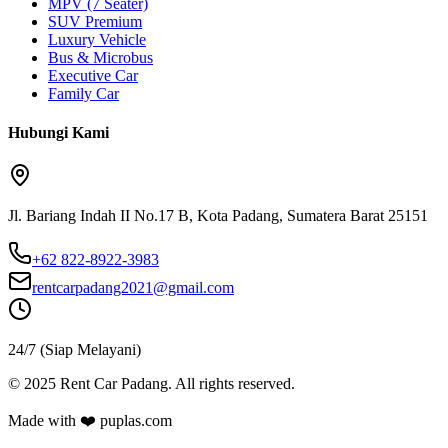
MPV (7 Seater)
SUV Premium
Luxury Vehicle
Bus & Microbus
Executive Car
Family Car
Hubungi Kami
Jl. Bariang Indah II No.17 B, Kota Padang, Sumatera Barat 25151
+62 822-8922-3983
rentcarpadang2021@gmail.com
24/7 (Siap Melayani)
©
2025
Rent Car Padang. All rights reserved.
Made with ❤️ puplas.com